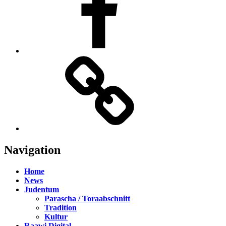
TikTok
Navigation
Home
News
Judentum
Parascha / Toraabschnitt
Tradition
Kultur
Raawi Digital