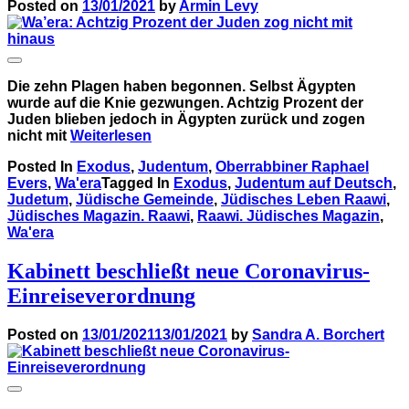
Posted on
13/01/2021
by
Armin Levy
Die zehn Plagen haben begonnen. Selbst Ägypten
wurde auf die Knie gezwungen. Achtzig Prozent der
Juden blieben jedoch in Ägypten zurück und zogen
nicht mit
Weiterlesen
Posted In
Exodus
,
Judentum
,
Oberrabbiner Raphael
Evers
,
Wa'era
Tagged In
Exodus
,
Judentum auf Deutsch
,
Judetum
,
Jüdische Gemeinde
,
Jüdisches Leben Raawi
,
Jüdisches Magazin. Raawi
,
Raawi. Jüdisches Magazin
,
Wa'era
Kabinett beschließt neue Coronavirus-
Einreiseverordnung
Posted on
13/01/2021
13/01/2021
by
Sandra A. Borchert