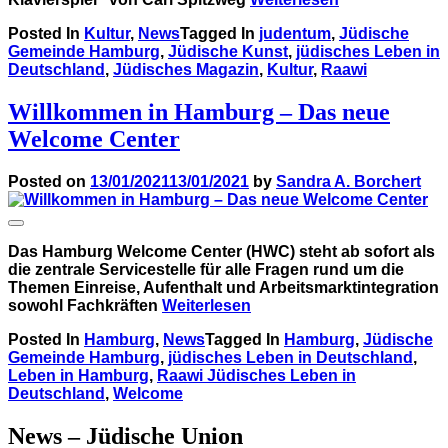
Posted In
Kultur
,
News
Tagged In
judentum
,
Jüdische
Gemeinde Hamburg
,
Jüdische Kunst
,
jüdisches Leben in
Deutschland
,
Jüdisches Magazin
,
Kultur
,
Raawi
Willkommen in Hamburg – Das neue
Welcome Center
Posted on
13/01/2021
13/01/2021
by
Sandra A. Borchert
Das Hamburg Welcome Center (HWC) steht ab sofort als
die zentrale Servicestelle für alle Fragen rund um die
Themen Einreise, Aufenthalt und Arbeitsmarktintegration
sowohl Fachkräften
Weiterlesen
Posted In
Hamburg
,
News
Tagged In
Hamburg
,
Jüdische
Gemeinde Hamburg
,
jüdisches Leben in Deutschland
,
Leben in Hamburg
,
Raawi Jüdisches Leben in
Deutschland
,
Welcome
News – Jüdische Union