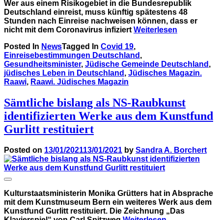
Wer aus einem Risikogebiet in die Bundesrepublik
Deutschland einreist, muss künftig spätestens 48
Stunden nach Einreise nachweisen können, dass er
nicht mit dem Coronavirus infiziert
Weiterlesen
Posted In
News
Tagged In
Covid 19
,
Einreisebestimmungen Deutschland
,
Gesundheitsminister
,
Jüdische Gemeinde Deutschland
,
jüdisches Leben in Deutschland
,
Jüdisches Magazin.
Raawi
,
Raawi. Jüdisches Magazin
Sämtliche bislang als NS-Raubkunst
identifizierten Werke aus dem Kunstfund
Gurlitt restituiert
Posted on
13/01/2021
13/01/2021
by
Sandra A. Borchert
Kulturstaatsministerin Monika Grütters hat in Absprache
mit dem Kunstmuseum Bern ein weiteres Werk aus dem
Kunstfund Gurlitt restituiert. Die Zeichnung „Das
Klavierspiel“ von Carl Spitzweg
Weiterlesen