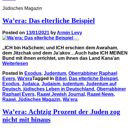
Jüdisches Magazin
Wa’era: Das elterliche Beispiel
Posted on
13/01/2021
by
Armin Levy
„ICH bin HaSchem; und ICH erschien dem Awraham,
dem Jitzchak und dem Ja’akov…Auch habe ICH MEINEN
Bund mit ihnen errichtet, um ihnen das Land Kana’an
Weiterlesen
Posted In
Exodus
,
Judentum
,
Oberrabbiner Raphael
Evers
,
Wa'era
Tagged In
Bibel
,
Das elterliche Beispiel
,
Exodus
,
Judaica
,
Judaism
,
judentum
,
Judentum auf
Deutsch
,
jüdisches Leben in Deutschland
,
Oberrabbiner
Raphael Evers
,
Raawi Jewish Journal
,
Raawi News
,
Raawi. Jüdisches Magazin
,
Wa'era
Wa’era: Achtzig Prozent der Juden zog
nicht mit hinaus