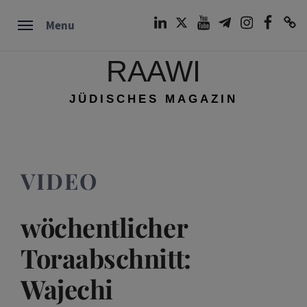
Skip
LinkedIn
Twitter
Youtube
Telegram
Instagram
Facebook
TikTok
Menu
to
content
RAAWI
JÜDISCHES MAGAZIN
VIDEO
wöchentlicher
Toraabschnitt:
Wajechi