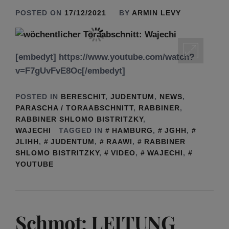
POSTED ON
17/12/2021
BY
ARMIN LEVY
[embedyt] https://www.youtube.com/watch?
v=F7gUvFvE8Oc[/embedyt]
POSTED IN
BERESCHIT
,
JUDENTUM
,
NEWS
,
PARASCHA / TORAABSCHNITT
,
RABBINER
,
RABBINER SHLOMO BISTRITZKY
,
WAJECHI
TAGGED IN
HAMBURG
,
JGHH
,
JLIHH
,
JUDENTUM
,
RAAWI
,
RABBINER
SHLOMO BISTRITZKY
,
VIDEO
,
WAJECHI
,
YOUTUBE
Schmot: LEITUNG