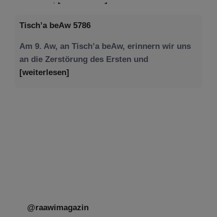
Tisch’a beAw 5786
Am 9. Aw, an Tisch’a beAw, erinnern wir uns
an die Zerstörung des Ersten und
[weiterlesen]
Tu be’Aw – das jüdische Fest der Liebe, der
Freundschaft und der Begegnung.
Mit großer Freude teilen wir einige Eindrücke
unseres gestrigen Abends. Jüdische
Menschen unterschiedlicher Generationen,
Herkunft,
[weiterlesen]
@raawimagazin