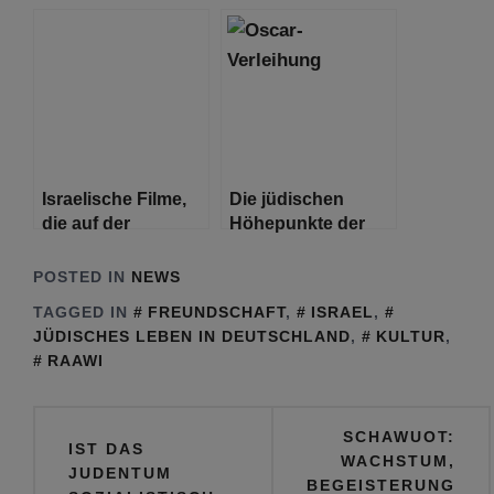
Monaten
Hamburg nach Tel
Zwangspause
Aviv und zurück
wieder die Säle
Israelische Filme,
Die jüdischen
die auf der
Höhepunkte der
Berlinale Wellen
Oscar-Verleihung
schlugen
POSTED IN
NEWS
TAGGED IN
FREUNDSCHAFT
,
ISRAEL
,
JÜDISCHES LEBEN IN DEUTSCHLAND
,
KULTUR
,
RAAWI
Beitragsnavigation
SCHAWUOT:
IST DAS
WACHSTUM,
JUDENTUM
BEGEISTERUNG