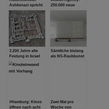
Ashkenazi spricht
250.000 neue
mit Scheich
Einwanderer in den
Abdullah bin Zayed
nächsten 5 Jahren
3.200 Jahre alte
Sämtliche bislang
Festung in Israel
als NS-Raubkunst
gefunden
identifizierten
Werke aus dem
Kunstfund Gurlitt
restituiert
#Hamburg: Kinos
Zwei Mal pro
öffnen nach acht
Woche von