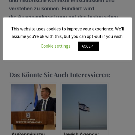
und historische Kontexte entschlüsseln und
verstehen zu können. Fundiert wird
die Auseinandersetzung mit den historischen
Kontexten und der dem Aspekt der
This website uses cookies to improve your experience. We'll
Erinnerungskultur durch die Kooperation mit
assume you're ok with this, but you can opt-out if you wish.
Yad Vashem in Jerusalem sowie verschiedenen
Cookie settings
ACCEPT
Gedenkstätten in Deutschland. Das Programm
finden Sie
hier
.
Das Könnte Sie Auch Interessieren:
Außenminister
Jewish Agency: