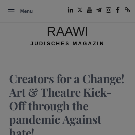
Skip
LinkedIn
Twitter
Youtube
Telegram
Instagram
Facebook
TikTok
Menu
to
content
RAAWI
JÜDISCHES MAGAZIN
Creators for a Change!
Art & Theatre Kick-
Off through the
pandemic Against
hate!