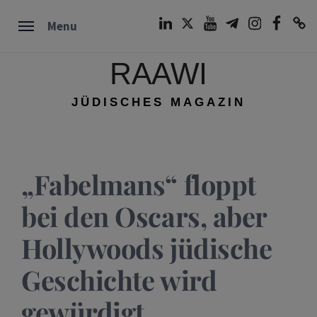
Skip
LinkedIn
Twitter
Youtube
Telegram
Instagram
Facebook
TikTok
Menu
to
content
RAAWI
JÜDISCHES MAGAZIN
„Fabelmans“ floppt
bei den Oscars, aber
Hollywoods jüdische
Geschichte wird
gewürdigt