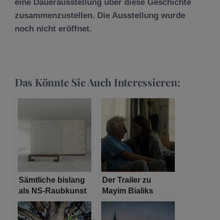
eine Dauerausstellung über diese Geschichte
zusammenzustellen. Die Ausstellung wurde
noch nicht eröffnet.
Das Könnte Sie Auch Interessieren:
Sämtliche bislang
Der Trailer zu
als NS-Raubkunst
Mayim Bialiks
identifizierten
Debütfilm ‚As They
Werke aus dem
Made Us‘ ist da