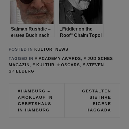
Salman Rushdie –
„Fiddler on the
erstes Buch nach
Roof“ Chaim Topol
Anschlag und
stirbt im Alter von
Verlust seines
87 Jahren
POSTED IN
KULTUR
,
NEWS
Augenlichtes auf
TAGGED IN
ACADEMY AWARDS
,
JÜDISCHES
einem Auge
MAGAZIN
,
KULTUR
,
OSCARS
,
STEVEN
SPIELBERG
Beitragsnavigation
#HAMBURG –
GESTALTEN
AMOKLAUF IN
SIE IHRE
GEBETSHAUS
EIGENE
IN HAMBURG
HAGGADA