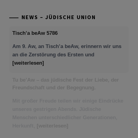
NEWS – JÜDISCHE UNION
Tisch’a beAw 5786
Am 9. Aw, an Tisch’a beAw, erinnern wir uns
an die Zerstörung des Ersten und
[weiterlesen]
Tu be’Aw – das jüdische Fest der Liebe, der
Freundschaft und der Begegnung.
Mit großer Freude teilen wir einige Eindrücke
unseres gestrigen Abends. Jüdische
Menschen unterschiedlicher Generationen,
Herkunft,
[weiterlesen]