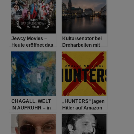
Kunstfund Gurlitt
restituiert
Jewcy Movies –
Kultursenator bei
Heute eröffnet das
Dreharbeiten mit
28. Jüdische
Fahri Yardim
Filmfestival Berlin
und Brandenburg
CHAGALL. WELT
„HUNTERS“ jagen
IN AUFRUHR – in
Hitler auf Amazon
der Schirn
Prime
Kunsthalle
Frankfurt