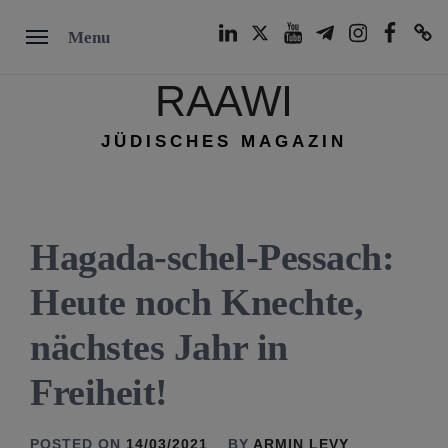
Skip
LinkedIn
Twitter
Youtube
Telegram
Instagram
Facebook
TikTok
Menu
to
content
RAAWI
JÜDISCHES MAGAZIN
Hagada-schel-Pessach:
Heute noch Knechte,
nächstes Jahr in
Freiheit!
POSTED ON
14/03/2021
BY
ARMIN LEVY