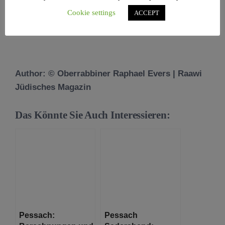
sein, immer wieder neue Ausgangspositionen zu
Cookie settings
ACCEPT
wählen.
Author: © Oberrabbiner Raphael Evers | Raawi
Jüdisches Magazin
Das Könnte Sie Auch Interessieren:
Pessach:
Pessach