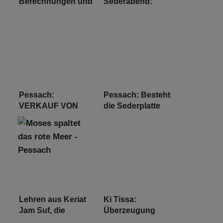
Berechnungen und
Sederabend:
Messungen von
warum ist die Zahl
Matza und Maror
vier so zentral für
für den
den Sederabend?
Sederabend
Pessach:
Pessach: Besteht
VERKAUF VON
die Sederplatte
CHAMETZ,
nicht aus sich
UMGEHUNG DES
widersprechenden
GESETZES ODER
Symbolen?
LEGAL?
Lehren aus Keriat
Ki Tissa:
Jam Suf, die
Überzeugung
Spaltung des
erfordert Aktivität