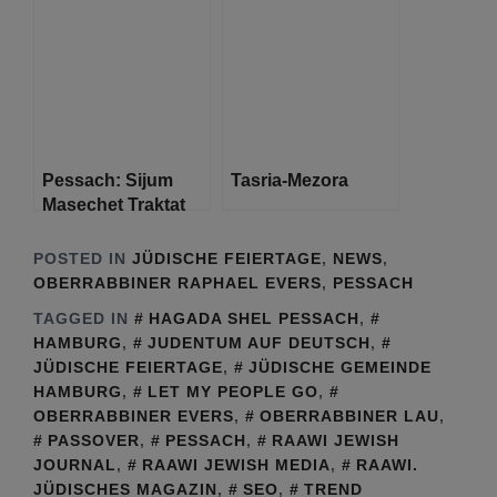
Schilfmeeres – das
Ende der Sklaverei
Pessach: Sijum
Tasria-Mezora
Masechet Traktat
Pessachim
POSTED IN
JÜDISCHE FEIERTAGE
,
NEWS
,
OBERRABBINER RAPHAEL EVERS
,
PESSACH
TAGGED IN
HAGADA SHEL PESSACH
,
HAMBURG
,
JUDENTUM AUF DEUTSCH
,
JÜDISCHE FEIERTAGE
,
JÜDISCHE GEMEINDE
HAMBURG
,
LET MY PEOPLE GO
,
OBERRABBINER EVERS
,
OBERRABBINER LAU
,
PASSOVER
,
PESSACH
,
RAAWI JEWISH
JOURNAL
,
RAAWI JEWISH MEDIA
,
RAAWI.
JÜDISCHES MAGAZIN
,
SEO
,
TREND