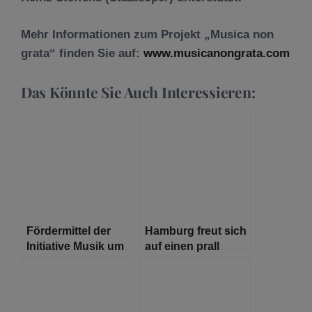
Mehr Informationen zum Projekt „Musica non
grata“ finden Sie auf:
www.musicanongrata.com
Das Könnte Sie Auch Interessieren:
Fördermittel der
Hamburg freut sich
Initiative Musik um
auf einen prall
10 Millionen Euro
gefüllten
aufgestockt
Kultursommer in
allen Bezirken