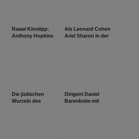
Raawi Kinotipp:
Als Leonard Cohen
Anthony Hopkins
Ariel Sharon in der
und Olivia Coleman
Wüste Sinai traf
in „THE FATHER“
Die jüdischen
Dirigent Daniel
Wurzeln des
Barenboim mit
JOKERS
Parkinson
diagnostiziert