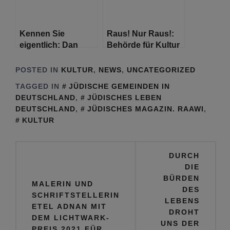
Kennen Sie
Raus! Nur Raus!:
eigentlich: Dan
Behörde für Kultur
Lahav – Ein Leben
und Medien und
für die Bühne, die
Literaturhaus
POSTED IN
KULTUR
,
NEWS
,
UNCATEGORIZED
Kunst und das
Hamburg
TAGGED IN
JÜDISCHE GEMEINDEN IN
Miteinander
schreiben sechs
DEUTSCHLAND
,
JÜDISCHES LEBEN
Recherchestipendien
DEUTSCHLAND
,
JÜDISCHES MAGAZIN. RAAWI
,
aus
KULTUR
Beitragsnavigation
DURCH
DIE
BÜRDEN
MALERIN UND
DES
SCHRIFTSTELLERIN
LEBENS
ETEL ADNAN MIT
DROHT
DEM LICHTWARK-
UNS DER
PREIS 2021 FÜR