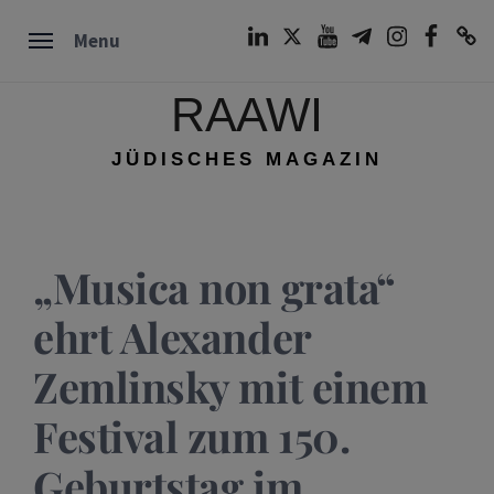
Skip
LinkedIn
Twitter
Youtube
Telegram
Instagram
Facebook
TikTok
Menu
to
content
RAAWI
JÜDISCHES MAGAZIN
„Musica non grata“
ehrt Alexander
Zemlinsky mit einem
Festival zum 150.
Geburtstag im