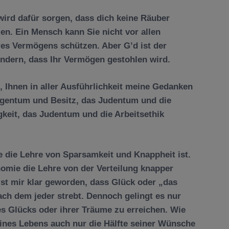
wird dafür sorgen, dass dich keine Räuber
n. Ein Mensch kann Sie nicht vor allen
es Vermögens schützen. Aber G’d ist der
ndern, dass Ihr Vermögen gestohlen wird.
, Ihnen in aller Ausführlichkeit meine Gedanken
gentum und Besitz, das Judentum und die
keit, das Judentum und die Arbeitsethik
e die Lehre von Sparsamkeit und Knappheit ist.
omie die Lehre von der Verteilung knapper
 ist mir klar geworden, dass Gl
ü
ck oder „das
ach dem jeder strebt. Dennoch gelingt es nur
es Gl
ü
cks oder ihrer Tr
ä
ume zu erreichen. Wie
ines Lebens auch nur die H
ä
lfte seiner W
ü
nsche