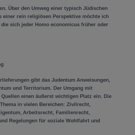
gen.
Ü
ber den Umweg einer typisch J
ü
dischen
einer rein religi
ö
sen Perspektive m
ö
chte ich
 die sich jeder Homo economicus fr
ü
her oder
ng
rlieferungen gibt das Judentum Anweisungen,
ntum und Territorium. Der Umgang mit
 Quellen einen
äu
ß
erst wichtigen Platz ein. Die
Thema in vielen Bereichen: Zivilrecht,
Eigentum, Arbeitsrecht, Familienrecht,
 und Regelungen f
ü
r soziale Wohlfahrt und