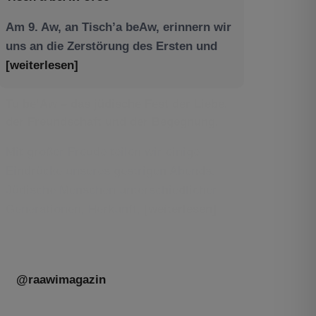
Am 9. Aw, an Tisch’a beAw, erinnern wir
uns an die Zerstörung des Ersten und
[weiterlesen]
Tu be’Aw – das jüdische Fest der Liebe,
der Freundschaft und der Begegnung.
Mit großer Freude teilen wir einige
Eindrücke unseres gestrigen Abends.
Jüdische Menschen unterschiedlicher
Generationen, Herkunft,
[weiterlesen]
@raawimagazin