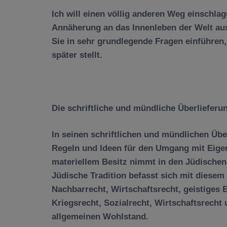
Ich will einen v
ö
llig anderen Weg einschla
Ann
ä
herung an das Innenleben der Welt aus 
Sie in sehr grundlegende Fragen einf
ü
hren,
sp
ä
ter stellt.
Die schriftliche und m
ü
ndliche
Ü
berlieferu
In seinen schriftlichen und m
ü
ndlichen
Ü
be
Regeln und Ideen f
ü
r den Umgang mit Eige
materiellem Besitz nimmt in den J
ü
dischen
J
ü
dische Tradition befasst sich mit diesem 
Nachbarrecht, Wirtschaftsrecht, geistiges 
Kriegsrecht, Sozialrecht, Wirtschaftsrecht
allgemeinen Wohlstand.