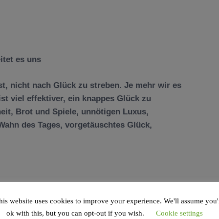
itet es uns
st, nicht nach Gl
ü
ck zu streben. Je mehr wir es
ist viel effektiver, ein knappes
Glü
ck zu
it, Brot und Spiele, unn
ö
tigen Luxus,
Wahn des Tages, vorget
ä
uschtes Gl
ü
ck,
his website uses cookies to improve your experience. We'll assume you'
ok with this, but you can opt-out if you wish.
Cookie settings
ebensgl
ü
ck oder dem Gef
ü
hl bei, f
ü
r etwas gelebt