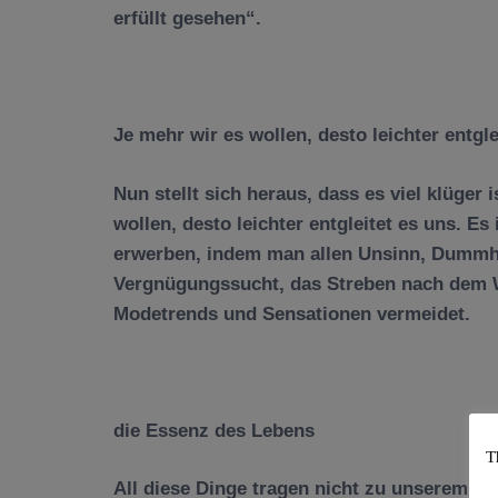
erf
ü
llt gesehen“.
Je mehr wir es wollen, desto leichter entgle
Nun stellt sich heraus, dass es viel kl
ü
ger i
wollen, desto leichter entgleitet es uns. Es 
erwerben, indem man allen Unsinn, Dummhe
Vergn
ü
gungssucht, das Streben nach dem 
Modetrends und Sensationen vermeidet.
die Essenz des Lebens
T
All diese Dinge tragen nicht zu unserem L