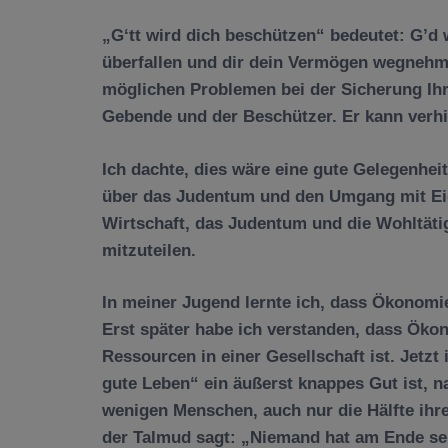
„
G‘
tt
wird dich beschützen“ bedeutet: G’d 
überfallen und dir dein Vermögen wegnehme
möglichen Problemen bei der Sicherung Ihr
Gebende und der Beschützer. Er kann verhi
Ich dachte, dies wäre eine gute Gelegenheit
über das Judentum und den Umgang mit Ei
Wirtschaft, das Judentum und die Wohltätig
mitzuteilen.
In meiner Jugend lernte ich, dass Ökonomi
Erst sp
ä
ter habe ich verstanden, dass
Ö
kon
Ressourcen in einer Gesellschaft ist. Jetzt
gute Leben“ ein
äu
ß
erst knappes Gut ist, n
wenigen Menschen, auch nur die H
ä
lfte ihr
der Talmud sagt: „Niemand hat am Ende se