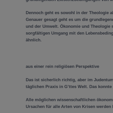
Dennoch geht es sowohl
in
der Theologie a
Genauer gesagt geht es um die grundlegen
und der Umwelt.
Ö
konomie und Theologie 
sorgf
ä
ltigen Umgang mit den Lebensbeding
ä
hnlich.
aus einer rein religi
ö
sen Perspektive
Das ist sicherlich richtig, aber im Juden
t
ä
glichen Praxis in G’ttes Welt. Das konnte
Alle m
ö
glichen wissenschaftlichen
ö
konomi
Ursachen f
ü
r alle Arten von Krisen werden 