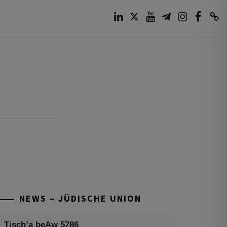
LinkedIn
Twitter
Youtube
Telegram
Instagram
Facebook
TikTok
NEWS – JÜDISCHE UNION
Tisch’a beAw 5786