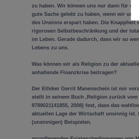
zu haben. Wir k
ö
nnen uns nur dann f
ü
r etw
gute Sache gelebt zu haben, wenn wir uns 
des Unsinns erspart haben. Die Knappheit e
rigorosen Selbstbeschr
ä
nkung und der tota
im Leben. Gerade dadurch, dass wir so we
Lebens zu uns.
Was k
ö
nnen wir als Religion zu der aktuel
anhaltende Finanzkrise beitragen?
Der Ethiker Gerrit Manenschein
ist mir vor
stellt in seinem Buch
‚
Religion zur
ü
ck vom
9789021141855, 2008) fest, dass das wahllos
aktuellen Lage der Wirtschaft unsinnig ist.
(unsinnigen) Beispielen.
grundlegenden Existenzbedingungen von 