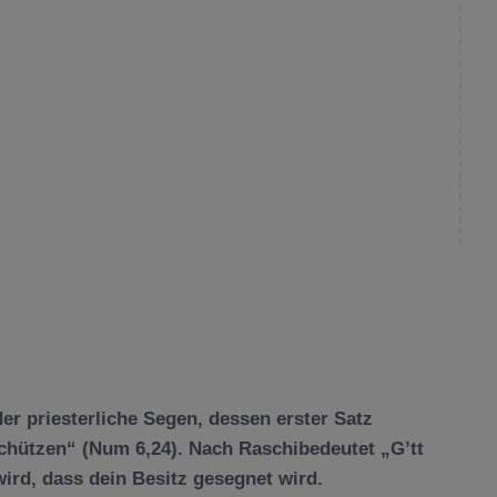
er priesterliche Segen, dessen erster Satz
schützen“ (Num 6,24). Nach Ras
chi
bedeutet „G’tt
wird, dass dein Besitz gesegnet wird.