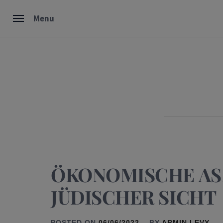
Skip
Menu
to
content
ÖKONOMISCHE AS
JÜDISCHER SICHT
POSTED ON
06/06/2022
BY
ARMIN LEVY