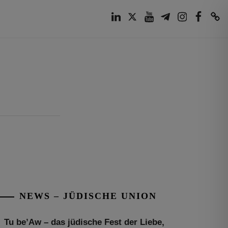
LinkedIn
Twitter
Youtube
Telegram
Instagram
Facebook
TikTok
NEWS – JÜDISCHE UNION
Tu be’Aw – das jüdische Fest der Liebe,