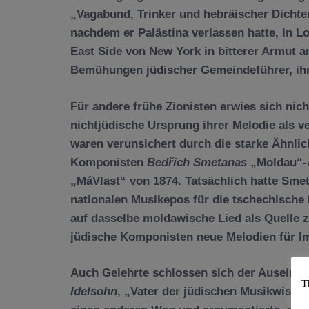
„Vagabund, Trinker und hebräischer Dichter
nachdem er Palästina verlassen hatte, in L
East Side von New York in bitterer Armut a
Bemühungen jüdischer Gemeindeführer, ihm
Für andere frühe Zionisten erwies sich nic
nichtjüdische Ursprung ihrer Melodie als ve
waren verunsichert durch die starke Ähnli
Komponisten
Bedřich Smetanas
„Moldau“-A
„MáVlast“ von 1874. Tatsächlich hatte Sme
nationalen Musikepos für die tschechische
auf dasselbe moldawische Lied als Quelle z
jüdische Komponisten neue Melodien für I
Auch Gelehrte schlossen sich der Auseina
T
Idelsohn
, „Vater der jüdischen Musikwisse