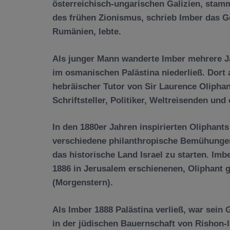
österreichisch-ungarischen Galizien, stam
des frühen Zionismus, schrieb Imber das Ge
Rumänien, lebte.
Als junger Mann wanderte Imber mehrere Ja
im osmanischen Palästina niederließ. Dort a
hebräischer Tutor von Sir Laurence Oliphan
Schriftsteller, Politiker, Weltreisenden und 
In den 1880er Jahren inspirierten Oliphant
verschiedene philanthropische Bemühungen
das historische Land Israel zu starten. Imb
1886 in Jerusalem erschienenen, Oliphant
(Morgenstern).
Als Imber 1888 Palästina verließ, war sein 
in der jüdischen Bauernschaft von Rishon-