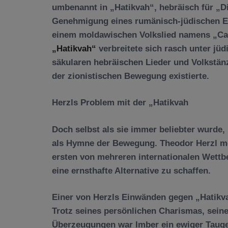
umbenannt in „Hatikvah“, hebräisch für „D
Genehmigung eines rumänisch-jüdischen E
einem moldawischen Volkslied namens „Car
„Hatikvah“
verbreitete sich rasch unter jüd
säkularen hebräischen Lieder und Volkstänz
der zionistischen Bewegung existierte.
Herzls Problem mit der „Hatikvah
Doch selbst als sie immer beliebter wurde, 
als Hymne der Bewegung. Theodor Herzl moc
ersten von mehreren internationalen Wettbew
eine ernsthafte Alternative zu schaffen.
Einer von Herzls Einwänden gegen „Hatikva
Trotz seines persönlichen Charismas, seines
Überzeugungen war Imber ein ewiger Tauge