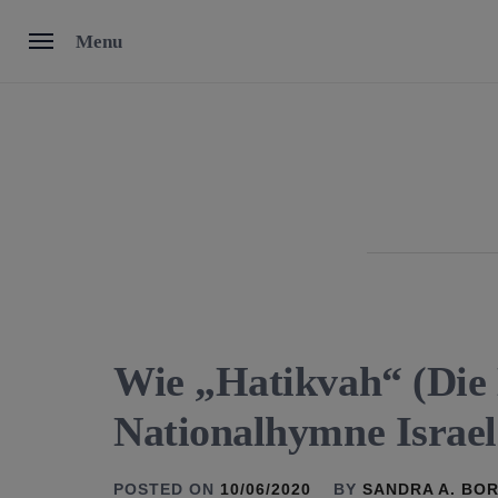
Skip
Menu
to
content
Wie „Hatikvah“ (Die
Nationalhymne Israe
POSTED ON
10/06/2020
BY
SANDRA A. BO