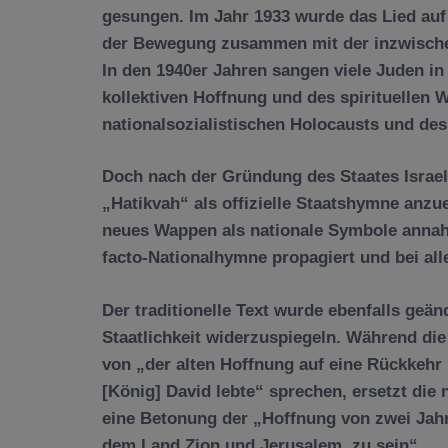
gesungen. Im Jahr 1933 wurde das Lied auf 
der Bewegung zusammen mit der inzwisch
In den 1940er Jahren sangen viele Juden in
kollektiven Hoffnung und des spirituellen 
nationalsozialistischen Holocausts und des 
Doch nach der Gründung des Staates Israel
„Hatikvah“ als offizielle Staatshymne anzu
neues Wappen als nationale Symbole annah
facto-Nationalhymne propagiert und bei all
Der traditionelle Text wurde ebenfalls geän
Staatlichkeit widerzuspiegeln. Während die 
von „der alten Hoffnung auf eine Rückkehr i
[König] David lebte“ sprechen, ersetzt die
eine Betonung der „Hoffnung von zwei Jahr
dem Land Zion und Jerusalem, zu sein“.