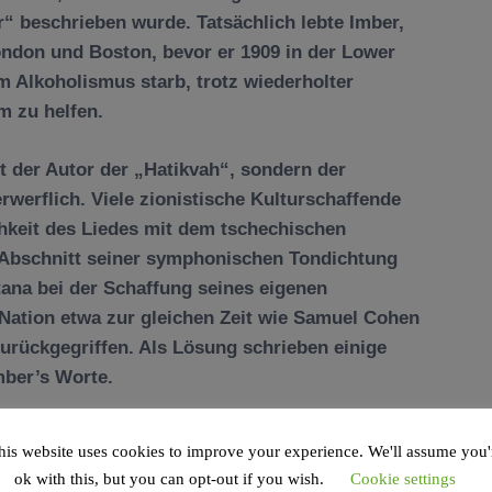
“ beschrieben wurde. Tatsächlich lebte Imber,
ondon und Boston, bevor er 1909 in der Lower
m Alkoholismus starb, trotz wiederholter
 zu helfen.
ht der Autor der „Hatikvah“, sondern der
rwerflich. Viele zionistische Kulturschaffende
chkeit des Liedes mit dem tschechischen
bschnitt seiner symphonischen Tondichtung
tana bei der Schaffung seines eigenen
 Nation etwa zur gleichen Zeit wie Samuel Cohen
urückgegriffen. Als Lösung schrieben einige
mber’s Worte.
ndersetzung an. Der Gelehrte
Abraham Zvi
his website uses cookies to improve your experience. We'll assume you'
nschaft“, ging Anfang des 20. Jahrhunderts
ok with this, but you can opt-out if you wish.
Cookie settings