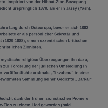
mte. Inspiriert von der Hibbat-Zion-Bewegung
dicht ursprünglich 1878, als er in Jassy (Yash),
hre lang durch Osteuropa, bevor er sich 1882
rbeitete er als persönlicher Sekretär und
t (1829-1888), einem exzentrischen britischen
christlichen Zionisten.
s mystische religiöse Überzeugungen ihn dazu,
 zur Förderung der jüdischen Umsiedlung in
er veröffentlichte erstmals „Tikvatenu“ in einer
 gewidmeten Sammlung seiner Gedichte „Barkai“
Gedicht dank der frühen zionistischen Pioniere
le-Zion zu einem Lied geworden (bald