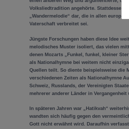
einen anderen Weg und argumentierte, dass
Volksliedtradition angehörte. Stattdessen, s
„Wandermelodie“ dar, die in allen europäi
Vaterschaft verbreitet sei.
Jüngste Forschungen haben diese Idee weit
melodisches Muster isoliert, das vielen mi
denen Mozarts „Funkel, funkel, kleiner Ster
als Nationalhymne bei weitem nicht einziga
Quellen teilt. So diente beispielsweise di
verschiedenen Zeiten als Nationalhymne A
Schweiz, Russlands, der Vereinigten Staat
mehrerer anderer Länder in Vergangenheit
In späteren Jahren war „Hatikvah“ weiterhi
wandten sich häufig gegen den vermeintlich
Gott nicht erwähnt wird. Daraufhin verfass