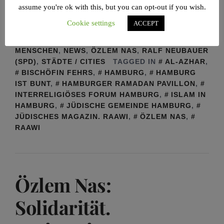
statt.
assume you're ok with this, but you can opt-out if you wish.
Cookie settings
ACCEPT
POSTED IN
BISCHÖFIN KIRSTEN FEHRS
,
HAMBURG
,
INTERRELIGIÖSES FORUM HAMBURG
,
MENSCHEN
,
NEWS
,
ÖZLEM NAS
,
RALF NEUBAUER
(SPD)
,
STÄDTE / CITIES
TAGGED IN
AL-AZHAR
,
BISCHÖFIN FEHRS
,
HAMBURG
,
HAMBURG
IST BUNT
,
HAMBURGER RAMADAN PAVILLON
,
INTERRELIGIÖSES FORUM HAMBURG
,
ISLAM IN
HAMBURG
,
JÜDISCHE GEMEINDE HAMBURG
,
JÜDISCHES MAGAZIN. RAAWI
,
ÖZLEM NAS
,
RAAWI
Özlem Nas:
Solidarität.