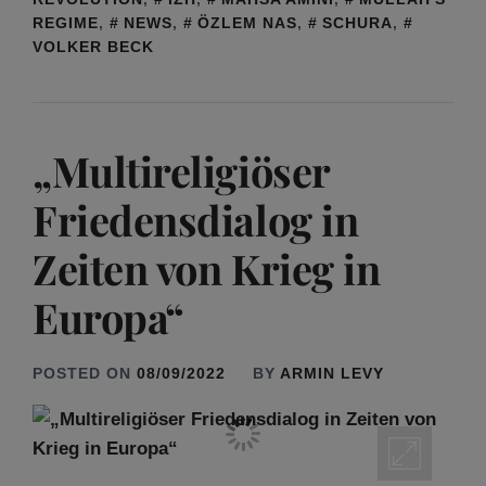
REGIME
,
NEWS
,
ÖZLEM NAS
,
SCHURA
,
VOLKER BECK
„Multireligiöser
Friedensdialog in
Zeiten von Krieg in
Europa“
POSTED ON
08/09/2022
BY
ARMIN LEVY