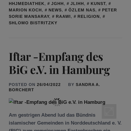
HHJMEDIATHEK
,
JGHH
,
JLIHH
,
KUNST
,
MARION KOCH
,
NEWS
,
ÖZLEM NAS
,
PETER
SORIE MANSARAY
,
RAAWI
,
RELIGION
,
SHLOMO BISTRITZKY
Iftar -Empfang des
BiG e.V. in Hamburg
POSTED ON
26/04/2022
BY
SANDRA A.
BORCHERT
Am gestrigen Abend lud das Bündnis
islamischer Gemeinden in Norddeutschland e. V.
(BIG) zum gemeinsamen Fastenbrechen ein.