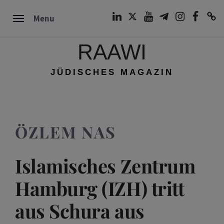
Skip
LinkedIn
Twitter
Youtube
Telegram
Instagram
Facebook
TikTok
Menu
to
content
RAAWI
JÜDISCHES MAGAZIN
ÖZLEM NAS
Islamisches Zentrum
Hamburg (IZH) tritt
aus Schura aus