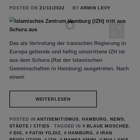
POSTED ON
21/11/2022
BY
ARMIN LEVY
Das als Vertretung der iranischen Regierung in
Europa geltende und heftig umstrittene IZH ist
aus dem Schura (Rat der Islamischen
Gemeinschaften in Hamburg) ausgetreten. Nach
einem
WEITERLESEN
POSTED IN
ANTISEMITISMUS
,
HAMBURG
,
NEWS
,
STÄDTE / CITIES
TAGGED IN
BLAUE MOSCHEE
,
DIG
,
FATIH YILDIZ
,
HAMBURG
,
IRAN
REVOLUTION
,
IZH
,
MAHSA AMINI
,
MULLAH'S