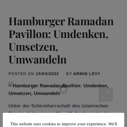
Hamburger Ramadan
Pavillon: Umdenken,
Umsetzen,
Umwandeln
POSTED ON
10/04/2022
BY
ARMIN LEVY
Unter der Schirmherrschaft des islamischen
Bund e. V. fand vom 08. – 10. April wieder der
Hamburger Ramadan Pavillon am Spadenteich
This website uses cookies to improve your experience. We'll