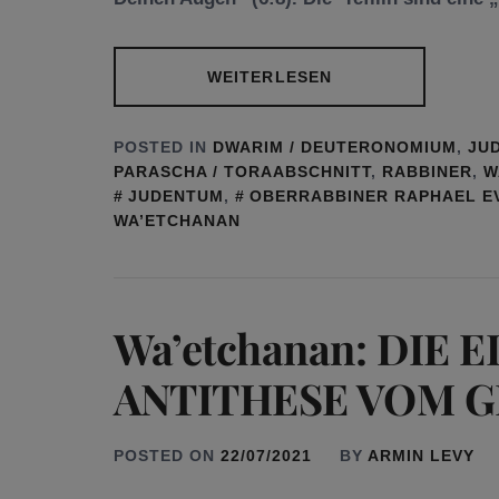
WEITERLESEN
POSTED IN
DWARIM / DEUTERONOMIUM
,
JU
PARASCHA / TORAABSCHNITT
,
RABBINER
,
W
JUDENTUM
,
OBERRABBINER RAPHAEL E
WA’ETCHANAN
Wa’etchanan: DIE 
ANTITHESE VOM 
POSTED ON
22/07/2021
BY
ARMIN LEVY