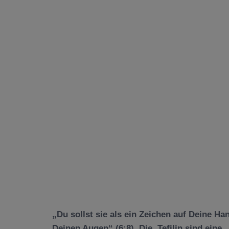
„Du sollst sie als ein Zeichen auf Deine 
Deinen Augen“ (6:8). Die Tefilin sind eine 