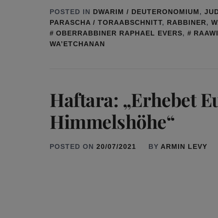
POSTED IN
DWARIM / DEUTERONOMIUM
,
JU
PARASCHA / TORAABSCHNITT
,
RABBINER
,
W
OBERRABBINER RAPHAEL EVERS
,
RAAW
WA’ETCHANAN
Haftara: „Erhebet E
Himmelshöhe“
POSTED ON
20/07/2021
BY
ARMIN LEVY