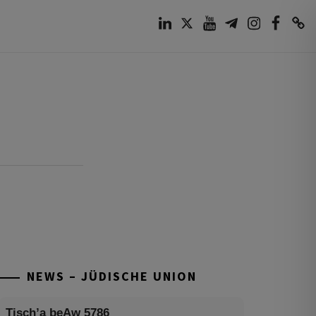
LinkedIn
Twitter
Youtube
Telegram
Instagram
Facebook
TikTok
NEWS – JÜDISCHE UNION
Tisch’a beAw 5786