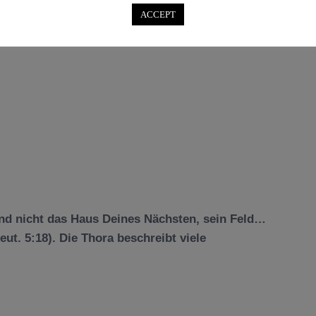
ACCEPT
nd nicht das Haus Deines Nächsten, sein Feld…
ut. 5:18). Die Thora beschreibt viele