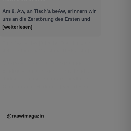
Am 9. Aw, an Tisch’a beAw, erinnern wir
uns an die Zerstörung des Ersten und
[weiterlesen]
Tu be’Aw – das jüdische Fest der Liebe,
der Freundschaft und der Begegnung.
Mit großer Freude teilen wir einige
Eindrücke unseres gestrigen Abends.
Jüdische Menschen unterschiedlicher
Generationen, Herkunft,
[weiterlesen]
@raawimagazin