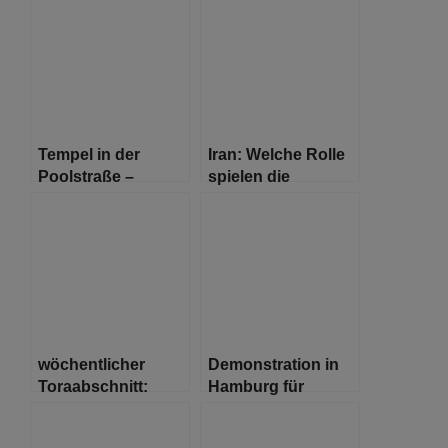
„Faces for the
Names“ in St.
Georg
Tempel in der
Iran: Welche Rolle
Poolstraße –
spielen die
Chanukkah
Menschenrechte?
5782/2021
wöchentlicher
Demonstration in
Toraabschnitt:
Hamburg für
Tezawe | Rabbiner
Solidarität mit der
Shlomo Bistritzky
Ukraine und