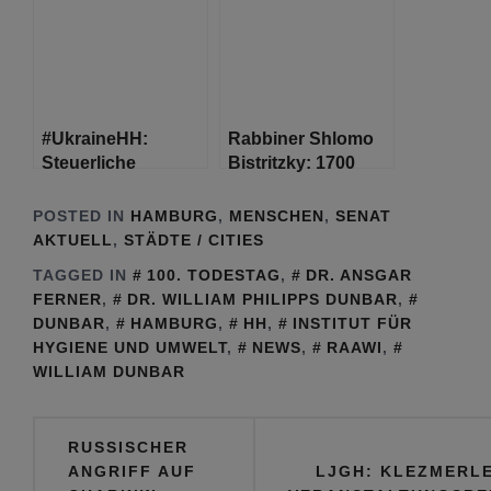
Sicherheit in
Europa
#UkraineHH:
Rabbiner Shlomo
Steuerliche
Bistritzky: 1700
Erleichterungen für
Jahre Judentum –
Spenden und
Darauf
POSTED IN
HAMBURG
,
MENSCHEN
,
SENAT
Hilfsmaßnahmen
zurückblicken, was
AKTUELL
,
STÄDTE / CITIES
das Judentum
TAGGED IN
100. TODESTAG
,
DR. ANSGAR
ausmacht
FERNER
,
DR. WILLIAM PHILIPPS DUNBAR
,
DUNBAR
,
HAMBURG
,
HH
,
INSTITUT FÜR
HYGIENE UND UMWELT
,
NEWS
,
RAAWI
,
WILLIAM DUNBAR
Beitragsnavigation
RUSSISCHER
ANGRIFF AUF
LJGH: KLEZMERL