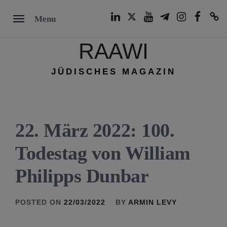
Skip
LinkedIn
Twitter
Youtube
Telegram
Instagram
Facebook
TikTok
Menu
to
content
RAAWI
JÜDISCHES MAGAZIN
22. März 2022: 100.
Todestag von William
Philipps Dunbar
POSTED ON
22/03/2022
BY
ARMIN LEVY