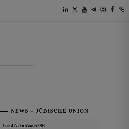
LinkedIn
Twitter
Youtube
Telegram
Instagram
Facebook
TikTok
NEWS – JÜDISCHE UNION
Tisch’a beAw 5786