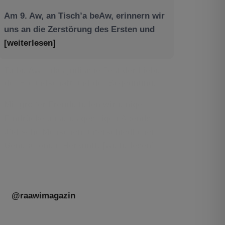
Am 9. Aw, an Tisch’a beAw, erinnern wir
uns an die Zerstörung des Ersten und
[weiterlesen]
Tu be’Aw – das jüdische Fest der Liebe,
der Freundschaft und der Begegnung.
Mit großer Freude teilen wir einige
Eindrücke unseres gestrigen Abends.
Jüdische Menschen unterschiedlicher
Generationen, Herkunft,
[weiterlesen]
@raawimagazin