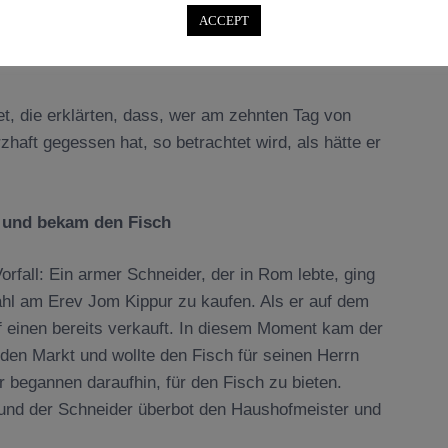
ient werden kann, sondern auch durch den Genuss
ACCEPT
aften Mahlzeit, wenn dies im richtigen Geiste
t, die erklärten, dass, wer am zehnten Tag von
haft gegessen hat, so betrachtet wird, als hätte er
 und bekam den Fisch
rfall: Ein armer Schneider, der in Rom lebte, ging
ahl am Erev Jom Kippur zu kaufen. Als er auf dem
f einen bereits verkauft. In diesem Moment kam der
en Markt und wollte den Fisch für seinen Herrn
 begannen daraufhin, für den Fisch zu bieten.
, und der Schneider überbot den Haushofmeister und