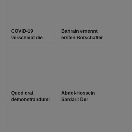
COVID-19
Bahrain ernennt
verschiebt die
ersten Botschafter
Wiederbelebung
in Israel
der jüdischen
Karnevalstradition
Quod erat
Abdol-Hossein
demonstrandum:
Sardari: Der
Die Jüdische
iranische Schindler
Traditionsschule
erreicht mit 1,47
das beste
Abiturergebnis