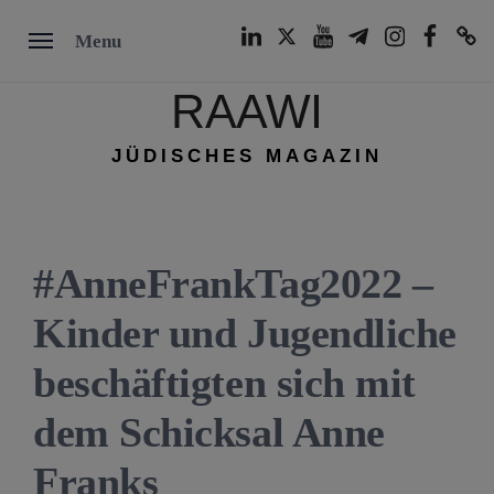
Skip
LinkedIn
Twitter
Youtube
Telegram
Instagram
Facebook
TikTok
Menu
to
content
RAAWI
JÜDISCHES MAGAZIN
#AnneFrankTag2022 –
Kinder und Jugendliche
beschäftigten sich mit
dem Schicksal Anne
Franks