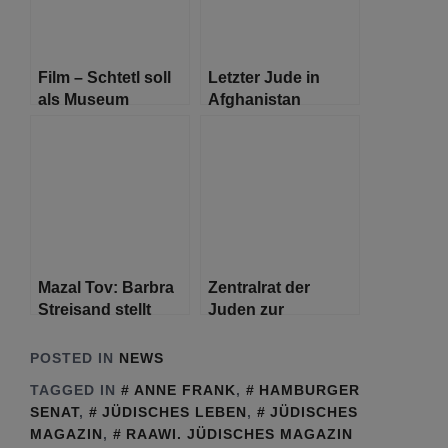
Berlins.
Film – Schtetl soll
Letzter Jude in
als Museum
Afghanistan
erhalten werden
verweigert seiner
Frau die jüdische
Scheidung
Mazal Tov: Barbra
Zentralrat der
Streisand stellt
Juden zur
einen neuen
Impfpflicht
Rekord auf
POSTED IN
NEWS
TAGGED IN
ANNE FRANK
,
HAMBURGER
SENAT
,
JÜDISCHES LEBEN
,
JÜDISCHES
MAGAZIN
,
RAAWI. JÜDISCHES MAGAZIN