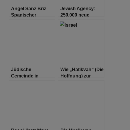
Angel Sanz Briz –
Jewish Agency:
Spanischer
250.000 neue
Schindler erhält
Einwanderer in den
Online-Ehrung
nächsten 5 Jahren
Jüdische
Wie „Hatikvah“ (Die
Gemeinde in
Hoffnung) zur
Belarus gedenkt
Nationalhymne
Kirk Douglas, ihrem
Israels wurde
berühmtesten
Nachkommen