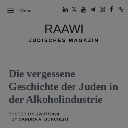
Skip
LinkedIn
Twitter
Youtube
Telegram
Instagram
Facebook
TikTok
Menu
to
content
RAAWI
JÜDISCHES MAGAZIN
Die vergessene
Geschichte der Juden in
der Alkoholindustrie
POSTED ON
12/07/2020
BY
SANDRA A. BORCHERT