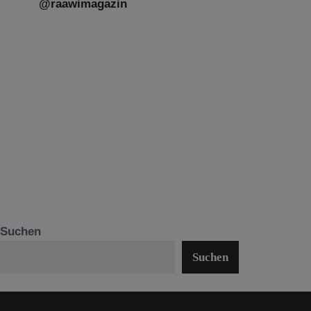
@raawimagazin
Suchen
Suchen