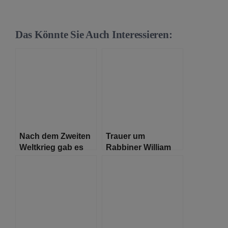
Das Könnte Sie Auch Interessieren:
Nach dem Zweiten
Trauer um
Weltkrieg gab es
Rabbiner William
noch 100 Juden in
Wolff
Frankfurt – heute
hat die Gemeinde
eine starke Stimme.