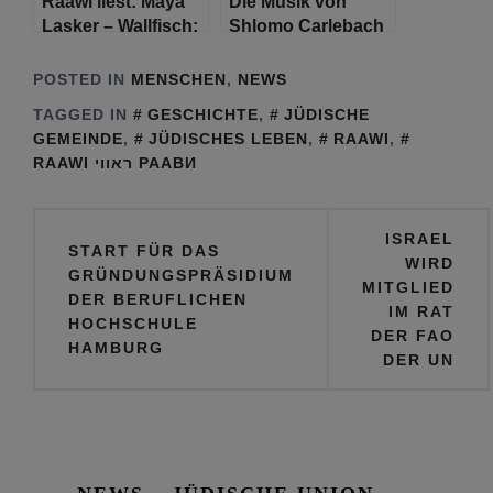
Raawi liest: Maya
Die Musik von
Lasker – Wallfisch:
Shlomo Carlebach
Briefe nach Breslau
POSTED IN
MENSCHEN
,
NEWS
TAGGED IN
GESCHICHTE
,
JÜDISCHE
GEMEINDE
,
JÜDISCHES LEBEN
,
RAAWI
,
RAAWI ראווי РААВИ
Beitragsnavigation
ISRAEL
START FÜR DAS
WIRD
GRÜNDUNGSPRÄSIDIUM
MITGLIED
DER BERUFLICHEN
IM RAT
HOCHSCHULE
DER FAO
HAMBURG
DER UN