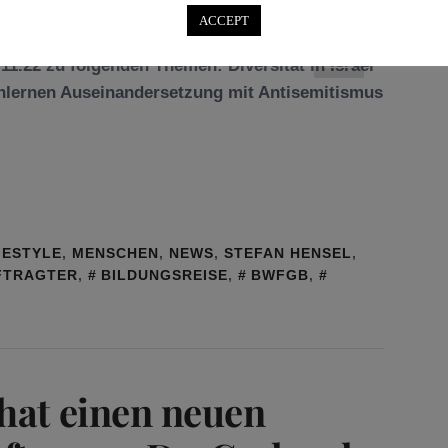
ACCEPT
.11.22 zu folgenden Themen: Diversität in Israel
nlernen Auseinandersetzung mit Antisemitismus
FESTYLE
,
MENSCHEN
,
NEWS
,
STEFAN HENSEL
,
FTRAGTER
,
BILDUNGSREISE
,
BWFGB
,
hat einen neuen