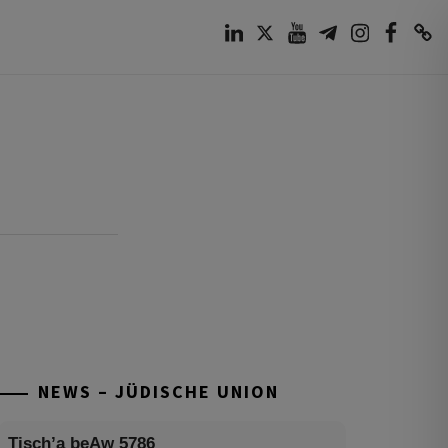
LinkedIn
Twitter
Youtube
Telegram
Instagram
Facebook
TikTok
NEWS – JÜDISCHE UNION
Tisch’a beAw 5786