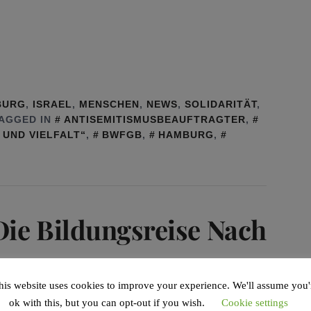
BURG
,
ISRAEL
,
MENSCHEN
,
NEWS
,
SOLIDARITÄT
,
AGGED IN
ANTISEMITISMUSBEAUFTRAGTER
,
 UND VIELFALT“
,
BWFGB
,
HAMBURG
,
Die Bildungsreise Nach
his website uses cookies to improve your experience. We'll assume you'
ok with this, but you can opt-out if you wish.
Cookie settings