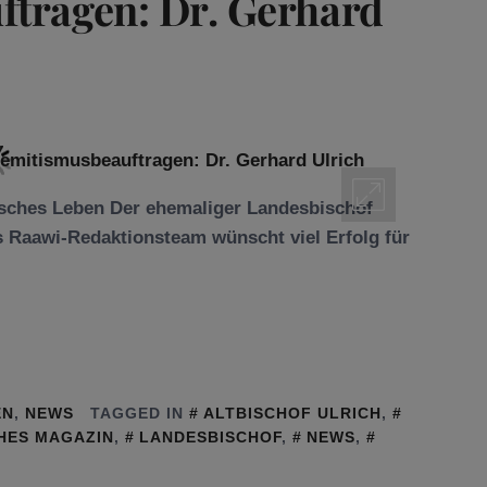
ftragen: Dr. Gerhard
disches Leben Der ehemaliger Landesbischof
s Raawi-Redaktionsteam wünscht viel Erfolg für
EN
,
NEWS
TAGGED IN
ALTBISCHOF ULRICH
,
HES MAGAZIN
,
LANDESBISCHOF
,
NEWS
,