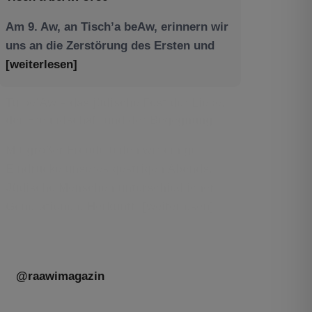
Am 9. Aw, an Tisch’a beAw, erinnern wir
uns an die Zerstörung des Ersten und
[weiterlesen]
Tu be’Aw – das jüdische Fest der Liebe,
der Freundschaft und der Begegnung.
Mit großer Freude teilen wir einige
Eindrücke unseres gestrigen Abends.
Jüdische Menschen unterschiedlicher
Generationen, Herkunft,
[weiterlesen]
@raawimagazin