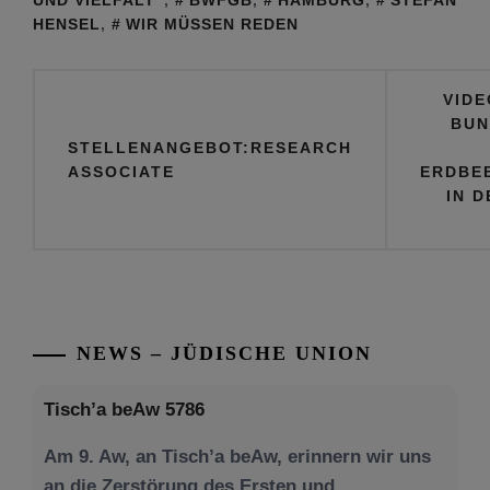
UND VIELFALT“
,
BWFGB
,
HAMBURG
,
STEFAN
HENSEL
,
WIR MÜSSEN REDEN
Beitragsnavigation
VID
BUN
STELLENANGEBOT:RESEARCH
ASSOCIATE
ERDBE
IN D
NEWS – JÜDISCHE UNION
Tisch’a beAw 5786
Am 9. Aw, an Tisch’a beAw, erinnern wir uns
an die Zerstörung des Ersten und