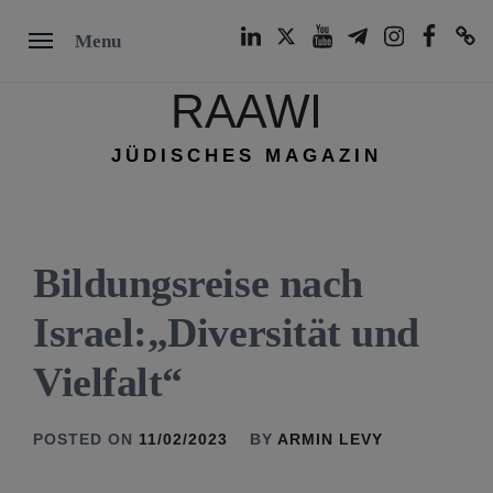
Skip
LinkedIn
Twitter
Youtube
Telegram
Instagram
Facebook
TikTok
Menu
to
content
RAAWI
JÜDISCHES MAGAZIN
Bildungsreise nach
Israel:„Diversität und
Vielfalt“
POSTED ON
11/02/2023
BY
ARMIN LEVY