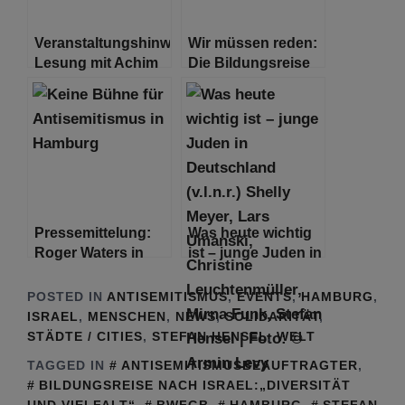
antisemitischen
Angriff auf
Veranstaltungshinweis:
Wir müssen reden:
proisraelische
Lesung mit Achim
Die Bildungsreise
Mahnwache in
Doerfer –
Nach Israel
Hamburg
‚Irgendjemand
musste die Täter ja
bestrafen‘
Pressemittelung:
Was heute wichtig
Roger Waters in
ist – junge Juden in
Hamburg / Keine
Deutschland
Bühne für
POSTED IN
ANTISEMITISMUS
,
EVENTS
,
HAMBURG
,
Antisemitismus in
ISRAEL
,
MENSCHEN
,
NEWS
,
SOLIDARITÄT
,
Hamburg
STÄDTE / CITIES
,
STEFAN HENSEL
,
WELT
TAGGED IN
ANTISEMITISMUSBEAUFTRAGTER
,
BILDUNGSREISE NACH ISRAEL:„DIVERSITÄT