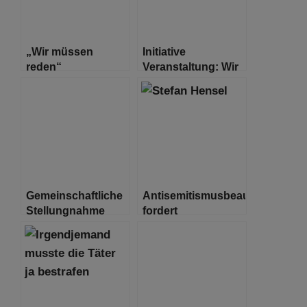
„Wir müssen
Initiative
reden“
Veranstaltung: Wir
müssen reden
Gemeinschaftliche
Antisemitismusbeauftragter
Stellungnahme
fordert
(DIG HH, Jüdische
grundsätzliche
Gemeinde
Debatte
Hamburg,
Antisemitismusbeauftragter
des Hamburger
Senats) zum