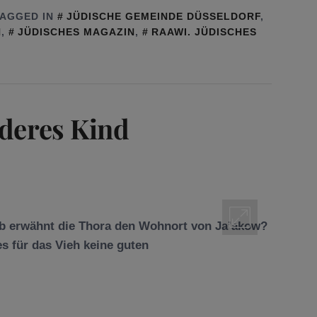
TAGGED IN
JÜDISCHE GEMEINDE DÜSSELDORF
,
N
,
JÜDISCHES MAGAZIN
,
RAAWI. JÜDISCHES
nderes Kind
lb erwähnt die Thora den Wohnort von Ja’akow?
s für das Vieh keine guten