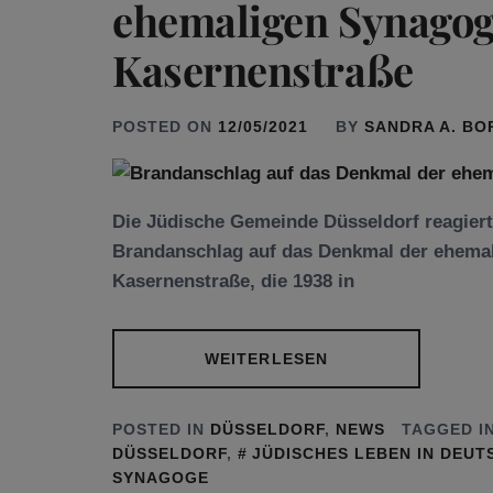
ehemaligen Synagog
Kasernenstraße
POSTED ON
12/05/2021
BY
SANDRA A. B
Die Jüdische Gemeinde Düsseldorf reagiert
Brandanschlag auf das Denkmal der ehemal
Kasernenstraße, die 1938 in
WEITERLESEN
POSTED IN
DÜSSELDORF
,
NEWS
TAGGED I
DÜSSELDORF
,
JÜDISCHES LEBEN IN DEU
SYNAGOGE