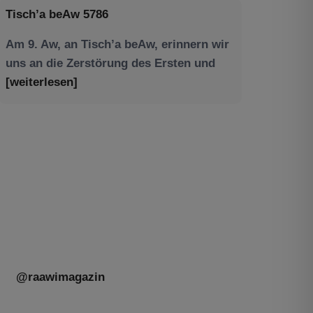
Am 9. Aw, an Tisch’a beAw, erinnern wir
uns an die Zerstörung des Ersten und
[weiterlesen]
Tu be’Aw – das jüdische Fest der Liebe,
der Freundschaft und der Begegnung.
Mit großer Freude teilen wir einige
Eindrücke unseres gestrigen Abends.
Jüdische Menschen unterschiedlicher
Generationen, Herkunft,
[weiterlesen]
@raawimagazin