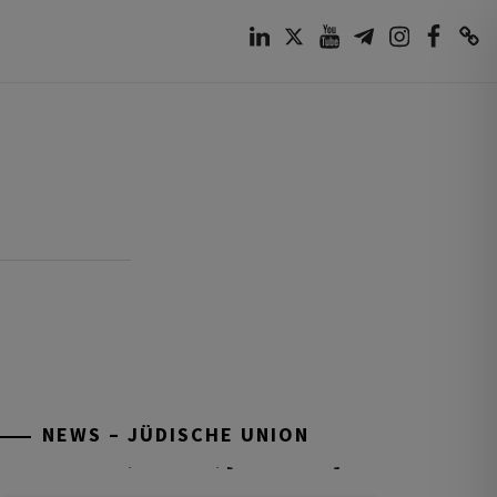
LinkedIn
Twitter
Youtube
Telegram
Instagram
Facebook
TikTok
NEWS – JÜDISCHE UNION
Tisch’a beAw 5786