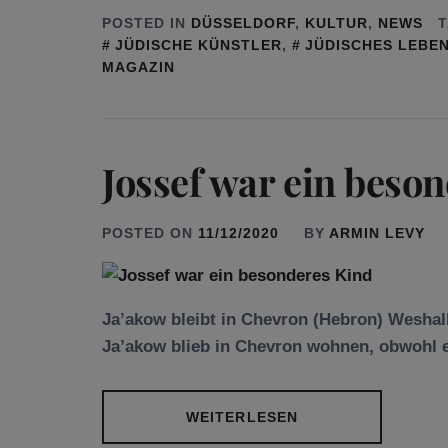
POSTED IN
DÜSSELDORF
,
KULTUR
,
NEWS
JÜDISCHE KÜNSTLER
,
JÜDISCHES LEBE
MAGAZIN
Jossef war ein beso
POSTED ON
11/12/2020
BY
ARMIN LEVY
Ja’akow bleibt in Chevron (Hebron) Wesha
Ja’akow blieb in Chevron wohnen, obwohl e
WEITERLESEN