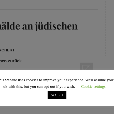
älde an jüdischen
ORCHERT
expressionistisches Gemälde, dessen Wert auf
 Erben des ursprünglichen jüdischen Besitzers
his website uses cookies to improve your experience. We'll assume you'
ok with this, but you can opt-out if you wish.
Cookie settings
ACCEPT