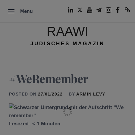
Skip
LinkedIn
Twitter
Youtube
Telegram
Instagram
Facebook
TikTok
Menu
to
content
RAAWI
JÜDISCHES MAGAZIN
#WeRemember
POSTED ON
27/01/2022
BY
ARMIN LEVY
Lesezeit:
< 1
Minuten