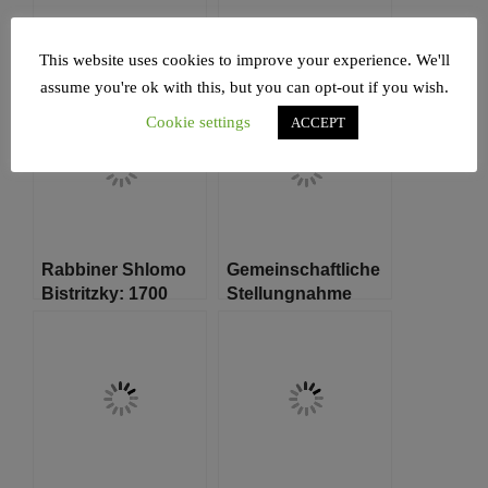
Wohnungen für die
Lebende Legende:
This website uses cookies to improve your experience. We'll
Holocaustüberlebenden
Peggy Parnass
in Israel
assume you're ok with this, but you can opt-out if you wish.
Cookie settings
ACCEPT
Rabbiner Shlomo
Gemeinschaftliche
Bistritzky: 1700
Stellungnahme
Jahre Judentum –
(DIG HH, Jüdische
Darauf
Gemeinde
zurückblicken, was
Hamburg,
das Judentum
Antisemitismusbeauftragter
ausmacht
des Hamburger
Senats) zum
antisemitischen
Angriff auf