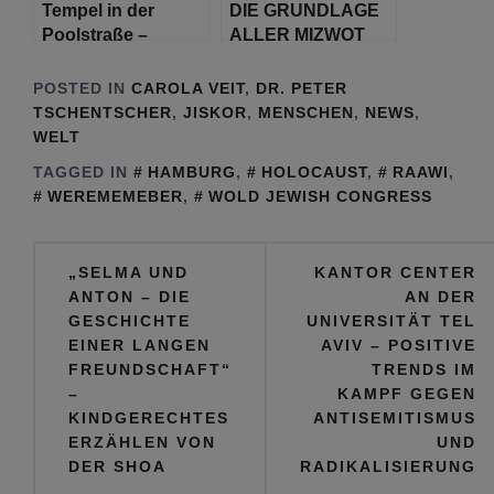
Tempel in der
DIE GRUNDLAGE
proisraelische
Poolstraße –
ALLER MIZWOT
Mahnwache in
Chanukkah
(Gebote): Der
Hamburg
5782/2021
Glaube an G’tt
POSTED IN
CAROLA VEIT
,
DR. PETER
TSCHENTSCHER
,
JISKOR
,
MENSCHEN
,
NEWS
,
WELT
TAGGED IN
HAMBURG
,
HOLOCAUST
,
RAAWI
,
WEREMEMEBER
,
WOLD JEWISH CONGRESS
Beitragsnavigation
„SELMA UND
KANTOR CENTER
ANTON – DIE
AN DER
GESCHICHTE
UNIVERSITÄT TEL
EINER LANGEN
AVIV – POSITIVE
FREUNDSCHAFT“
TRENDS IM
–
KAMPF GEGEN
KINDGERECHTES
ANTISEMITISMUS
ERZÄHLEN VON
UND
DER SHOA
RADIKALISIERUNG