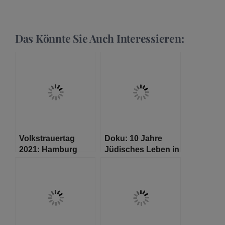
Das Könnte Sie Auch Interessieren:
Volkstrauertag
Doku: 10 Jahre
2021: Hamburg
Jüdisches Leben in
gedenkt der Opfer
Hamburg mit dem
von Krieg und
Landesrabbiner
Gewalt
Shlomo Bistritzky