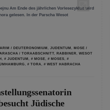
ejnu Am Ende des jährlichen Vorlesezyklus wird
hora gelesen. In der Parscha Wesot
ARIM / DEUTERONOMIUM
,
JUDENTUM
,
MOSE /
ARASCHA / TORAABSCHNITT
,
RABBINER
,
WESOT
H
,
JUDENTUM
,
MOSE
,
MOSES
,
JMHAMBURG
,
TORA
,
WEST HABRACHA
tellungssenatorin
besucht Jüdische