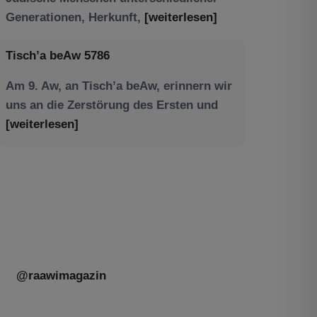
Am 9. Aw, an Tisch’a beAw, erinnern wir
uns an die Zerstörung des Ersten und
[weiterlesen]
Tu be’Aw – das jüdische Fest der Liebe,
der Freundschaft und der Begegnung.
Mit großer Freude teilen wir einige
Eindrücke unseres gestrigen Abends.
Jüdische Menschen unterschiedlicher
Generationen, Herkunft,
[weiterlesen]
@raawimagazin