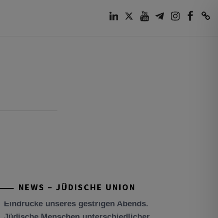
LinkedIn
Twitter
Youtube
Telegram
Instagram
Facebook
TikTok
NEWS – JÜDISCHE UNION
Tisch’a beAw 5786