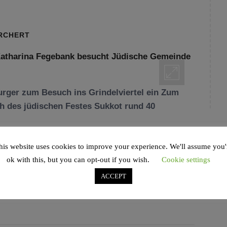
ORCHERT
urger zum Besuch ins Grindelviertel ein Zum
ch des jüdischen Festes Sukkot rund 40
his website uses cookies to improve your experience. We'll assume you'
ok with this, but you can opt-out if you wish.
Cookie settings
ACCEPT
 LEBEN IN DEUTSCHLAND
,
JÜDISCHES