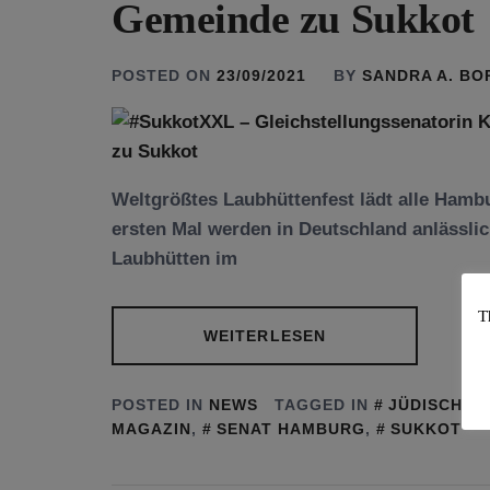
Gemeinde zu Sukkot
POSTED ON
23/09/2021
BY
SANDRA A. B
Weltgrößtes Laubhüttenfest lädt alle Hamb
ersten Mal werden in Deutschland anlässli
Laubhütten im
T
WEITERLESEN
POSTED IN
NEWS
TAGGED IN
JÜDISCHES
MAGAZIN
,
SENAT HAMBURG
,
SUKKOT