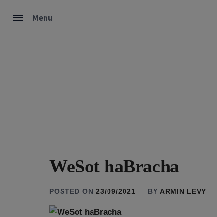
Skip
Menu
to
content
WeSot haBracha
POSTED ON
23/09/2021
BY
ARMIN LEVY