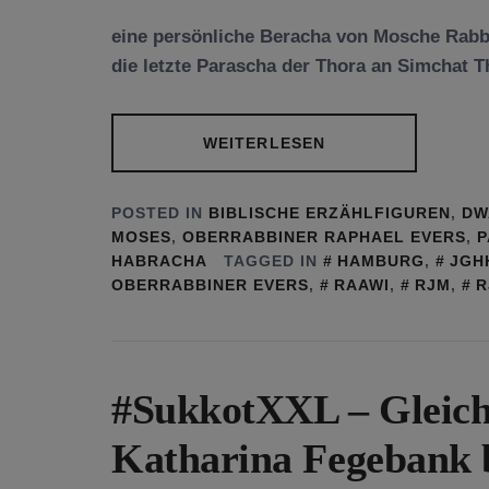
eine persönliche Beracha von Mosche Rabb
die letzte Parascha der Thora an Simchat T
WEITERLESEN
POSTED IN
BIBLISCHE ERZÄHLFIGUREN
,
DW
MOSES
,
OBERRABBINER RAPHAEL EVERS
,
P
HABRACHA
TAGGED IN
HAMBURG
,
JGH
OBERRABBINER EVERS
,
RAAWI
,
RJM
,
R
#SukkotXXL – Gleichs
Katharina Fegebank 