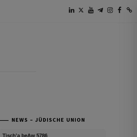
LinkedIn
Twitter
Youtube
Telegram
Instagram
Facebook
TikTok
NEWS – JÜDISCHE UNION
Tisch’a beAw 5786