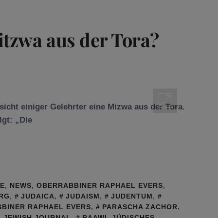
tzwa aus der Tora?
icht einiger Gelehrter eine Mizwa aus der Tora.
lgt: „Die
GE
,
NEWS
,
OBERRABBINER RAPHAEL EVERS
,
RG
,
JUDAICA
,
JUDAISM
,
JUDENTUM
,
BINER RAPHAEL EVERS
,
PARASCHA ZACHOR
,
 JEWISH JOURNAL
,
RAAWI. JÜDISCHES