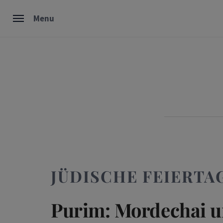
Skip
Menu
to
content
JÜDISCHE FEIERTA
Purim: Mordechai u