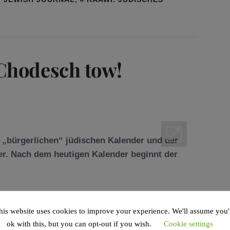
Chodesch tow!
er. Nach dem heutigen Kalender beginnt der
his website uses cookies to improve your experience. We'll assume you'
AGGED IN
ADAR
,
ESTHER
,
GRÜSSE
,
ok with this, but you can opt-out if you wish.
Cookie settings