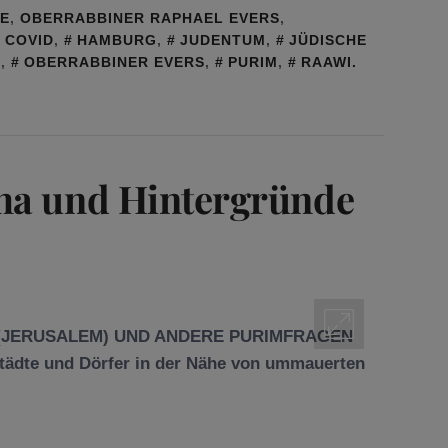
GE
,
OBERRABBINER RAPHAEL EVERS
,
COVID
,
HAMBURG
,
JUDENTUM
,
JÜDISCHE
G
,
OBERRABBINER EVERS
,
PURIM
,
RAAWI.
ha und Hintergründe
 (JERUSALEM) UND ANDERE PURIMFRAGEN
 Städte und Dörfer in der Nähe von ummauerten