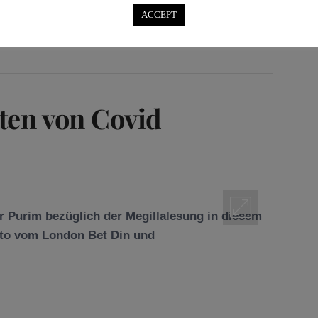
EINDE HAMBURG
,
JÜDISCHER KALENDER
,
ACCEPT
RIM
,
RAAWI JEWISH JOURNAL
,
RAAWI MEDIA
,
N
iten von Covid
ür Purim bezüglich der Megillalesung in diesem
lito vom London Bet Din und