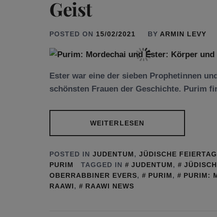
Geist
POSTED ON
15/02/2021
BY
ARMIN LEVY
Ester war eine der sieben Prophetinnen un
schönsten Frauen der Geschichte. Purim fi
WEITERLESEN
POSTED IN
JUDENTUM
,
JÜDISCHE FEIERTA
PURIM
TAGGED IN
JUDENTUM
,
JÜDISCH
OBERRABBINER EVERS
,
PURIM
,
PURIM: 
RAAWI
,
RAAWI NEWS