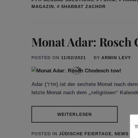
MAGAZIN
,
SHABBAT ZACHOR
Monat Adar: Rosch 
POSTED ON
11/02/2021
BY
ARMIN LEVY
Adar (אדר) ist der sechste Monat nach dem „bürgerlichen“ jüdischen Kalender und der
letzte Monat nach dem „religiösen“ Kalend
WEITERLESEN
T
POSTED IN
JÜDISCHE FEIERTAGE
,
NEWS
T