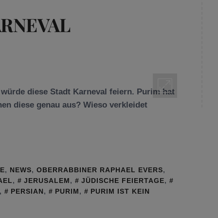
ARNEVAL
 würde diese Stadt Karneval feiern. Purim hat
hen diese genau aus? Wieso verkleidet
GE
,
NEWS
,
OBERRABBINER RAPHAEL EVERS
,
AEL
,
JERUSALEM
,
JÜDISCHE FEIERTAGE
,
,
PERSIAN
,
PURIM
,
PURIM IST KEIN