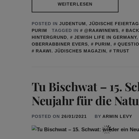
WEITERLESEN
POSTED IN
JUDENTUM
,
JÜDISCHE FEIERTA
PURIM
TAGGED IN
@RAAWINEWS
,
BAC
HINTERGRUND
,
JEWISH LIFE IN GERMANY
OBERRABBINER EVERS
,
PURIM
,
QUESTI
RAAWI. JÜDISCHES MAGAZIN
,
TRUST
Tu Bischwat – 15. Sc
Neujahr für die Nat
POSTED ON
26/01/2021
BY
ARMIN LEVY