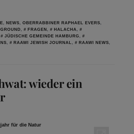
GE
,
NEWS
,
OBERRABBINER RAPHAEL EVERS
,
KGROUND
,
FRAGEN
,
HALACHA
,
,
JÜDISCHE GEMEINDE HAMBURG
,
ONS
,
RAAWI JEWISH JOURNAL
,
RAAWI NEWS
,
hwat: wieder ein
ur