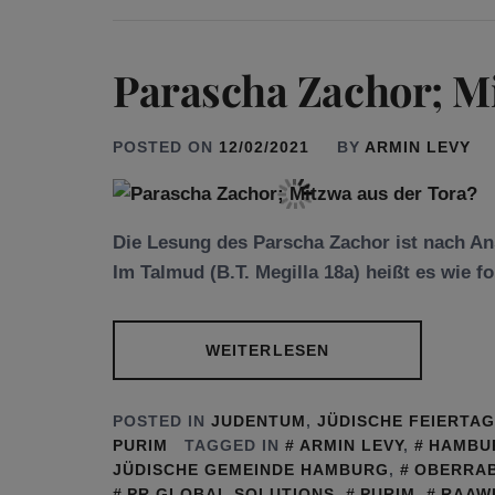
Parascha Zachor; Mi
POSTED ON
12/02/2021
BY
ARMIN LEVY
Die Lesung des Parscha Zachor ist nach Ans
Im Talmud (B.T. Megilla 18a) heißt es wie fo
WEITERLESEN
POSTED IN
JUDENTUM
,
JÜDISCHE FEIERTA
PURIM
TAGGED IN
ARMIN LEVY
,
HAMBU
JÜDISCHE GEMEINDE HAMBURG
,
OBERRAB
PR GLOBAL SOLUTIONS
,
PURIM
,
RAAWI