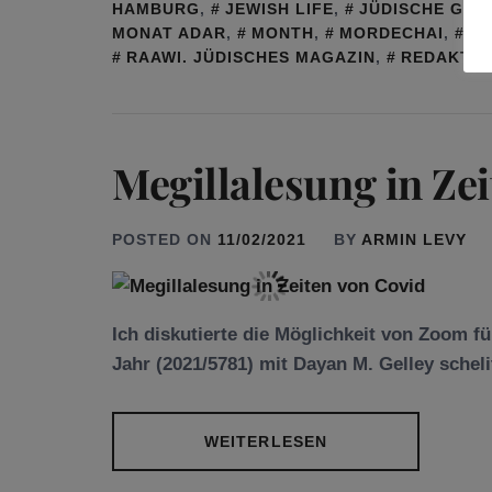
HAMBURG
,
JEWISH LIFE
,
JÜDISCHE GEM
MONAT ADAR
,
MONTH
,
MORDECHAI
,
PU
RAAWI. JÜDISCHES MAGAZIN
,
REDAKTIO
Megillalesung in Ze
POSTED ON
11/02/2021
BY
ARMIN LEVY
Ich diskutierte die Möglichkeit von Zoom f
Jahr (2021/5781) mit Dayan M. Gelley sche
WEITERLESEN