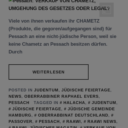
Viele von ihnen verkaufen ihr CHAMETZ
(Produkte, die gegoren/aufgegangen sind) für
Pessach an eine nicht-jüdische Person, weil sie
keine Chametz an Pessach besitzen dürfen.
Durch
WEITERLESEN
POSTED IN
JUDENTUM
,
JÜDISCHE FEIERTAGE
,
NEWS
,
OBERRABBINER RAPHAEL EVERS
,
PESSACH
TAGGED IN
HALACHA
,
JUDENTUM
,
JÜDISCHE FEIERTAGE
,
JÜDISCHE GEMEINDE
HAMBURG
,
OBERRABBINAT DEUTSCHLAND
,
PASSOVER
,
PESSACH
,
RAAWI
,
RAAWI NEWS
,
RAAWI. JÜDISCHES MAGAZIN
,
VERKAUF VON