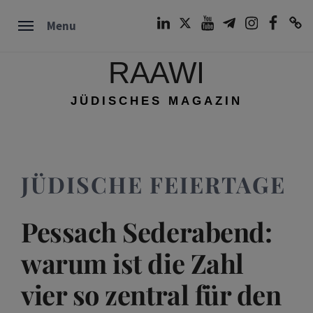
Skip
LinkedIn
Twitter
Youtube
Telegram
Instagram
Facebook
TikTok
Menu
to
content
RAAWI
JÜDISCHES MAGAZIN
JÜDISCHE FEIERTAGE
Pessach Sederabend:
warum ist die Zahl
vier so zentral für den