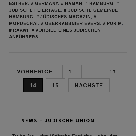
ESTHER
,
GERMANY
,
HAMAN
,
HAMBURG
,
JÜDISCHE FEIERTAGE
,
JÜDISCHE GEMEINDE
HAMBURG
,
JÜDISCHES MAGAZIN
,
MORDECHAI
,
OBERRABBNIER EVERS
,
PURIM
,
RAAWI
,
VORBILD EINES JÜDISCHEN
ANFÜHRERS
Seitennummerierung
VORHERIGE
1
…
13
der
14
15
NÄCHSTE
Beiträge
NEWS – JÜDISCHE UNION