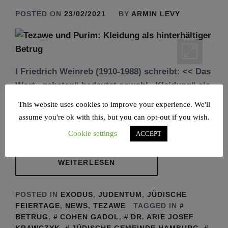
POSTED ON
23/02/2021
BY
ARMIN LEVY
I Friedrich Weinreb (1910-1988) schreibt: << Das
Wort „gebeten“ bedeutet sowohl „Kleidung“ als
auch „Verrat, Betrug, Verschleierung,
This website uses cookies to improve your experience. We'll
Fälschung, Verkleidung“. In diesem Beispiel
assume you're ok with this, but you can opt-out if you wish.
sehen wir noch
Cookie settings
ACCEPT
WEITERLESEN
POSTED IN
EXODUS
,
JUDENTUM
,
JÜDISCHE
FEIERTAGE
,
NEWS
,
TEZAWE
TAGGED IN
BETRUG
,
COHEN GADOL
,
DR. ARIE JOSEF