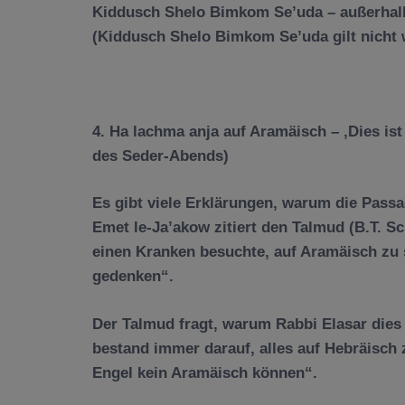
Kiddusch Shelo Bimkom Se’uda – au
ß
erhal
(Kiddusch Shelo Bimkom Se’uda gilt nicht 
4. Ha lachma anja auf Aram
ä
isch
–
‚
Dies is
des Seder-Abends)
Es gibt viele Erkl
ä
rungen, warum die Passa
Emet le-Ja’akow zitiert den Talmud (B.T. S
einen Kranken besuchte, auf
Aram
ä
isch
zu 
gedenken“.
Der Talmud fragt, warum Rabbi Elasar dies
bestand immer darauf, alles auf Hebr
ä
isch 
Engel kein Aram
ä
isch k
ö
nnen“.