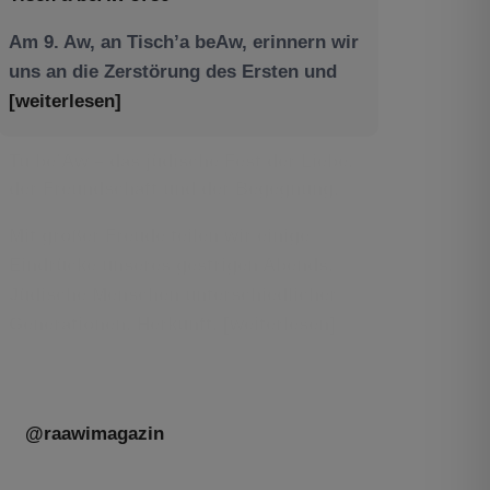
Am 9. Aw, an Tisch’a beAw, erinnern wir
uns an die Zerstörung des Ersten und
[weiterlesen]
Tu be’Aw – das jüdische Fest der Liebe,
der Freundschaft und der Begegnung.
Mit großer Freude teilen wir einige
Eindrücke unseres gestrigen Abends.
Jüdische Menschen unterschiedlicher
Generationen, Herkunft,
[weiterlesen]
@raawimagazin