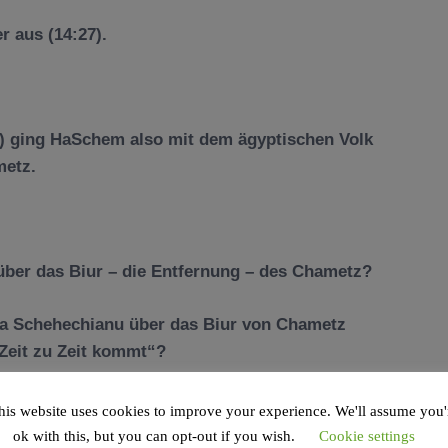
r aus (14:27).
r) ging HaSchem also mit dem
ä
gyptischen
Volk
metz.
ü
ber das Biur – die Entfernung – des Chametz?
cha Schehechianu
ü
ber das Biur von Chametz
 Zeit zu Zeit kommt“?
cha Schehechianu nur dann spricht, wenn man
his website uses cookies to improve your experience. We'll assume you'
wa hat.
ok with this, but you can opt-out if you wish.
Cookie settings