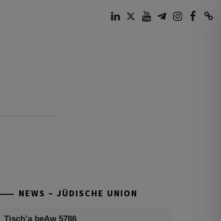
LinkedIn
Twitter
Youtube
Telegram
Instagram
Facebook
TikTok
NEWS – JÜDISCHE UNION
Tisch’a beAw 5786