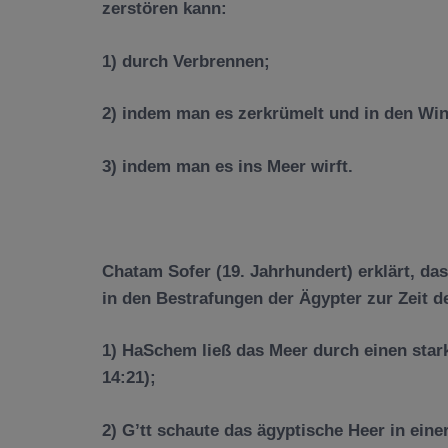
zerst
ö
ren kann:
1) durch Verbrennen;
2) indem man es zerkr
ü
melt und in den Win
3) indem man es ins Meer wirft.
Chatam Sofer (19. Jahrhundert) erkl
ä
rt, da
in den Bestrafungen der
Ä
gypter zur Zeit 
1) HaSchem lie
ß
das Meer durch einen sta
14:21);
2) G’tt schaute das
ä
gyptische
Heer in eine