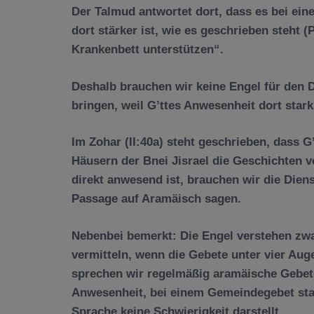
Der Talmud antwortet dort, dass es bei ein
dort st
ä
rker ist, wie es geschrieben steht
Krankenbett unterst
ü
tzen“.
Deshalb brauchen wir keine Engel f
ü
r den 
bringen, weil G’ttes Anwesenheit dort star
Im Zohar (II:40a) steht geschrieben, dass 
H
ä
usern der Bnei Jisrael die Geschichten
direkt anwesend ist, brauchen wir die Dien
Passage auf Aram
ä
isch sagen.
Nebenbei bemerkt: Die Engel verstehen zw
vermitteln, wenn die Gebete unter vier Au
sprechen wir regelm
äß
ig aram
ä
ische Gebet
Anwesenheit, bei einem Gemeindegebet star
Sprache keine Schwierigkeit darstellt.