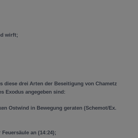
d wirft;
ss diese drei Arten der Beseitigung von Chametz
des Exodus angegeben sind:
rken Ostwind in Bewegung geraten (Schemot/Ex.
r Feuers
ä
ule an (14:24);