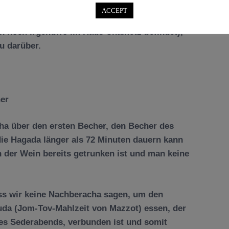
ACCEPT
Awera (
Ü
bertretung) zu verhindern, wie z.B.
ch noch irgendwo im Haus Chametz befindet),
u dar
ü
ber.
her
cha
ü
ber den ersten Becher, den Becher des
ie Hagada l
ä
nger als 72 Minuten dauern kann
 der Wein bereits getrunken ist und man keine
ass wir keine Nachberacha sagen, um den
uda (Jom-Tov-Mahlzeit von Mazzot) essen, der
s Sederabends, verbunden ist und somit