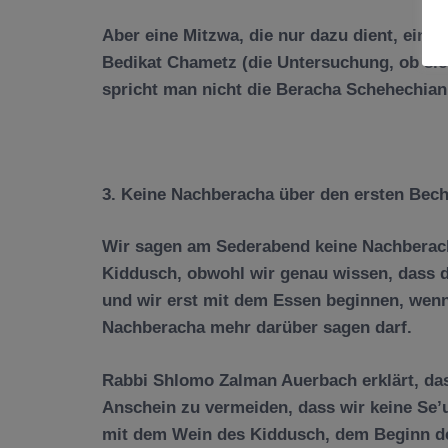
Aber eine Mitzwa, die nur dazu dient, eine 
Bedikat Chametz (die Untersuchung, ob si
spricht man nicht die Beracha Schehechian
3. Keine Nach
beracha
ü
ber den ersten Bec
Wir sagen am Sederabend keine Nach
bera
Kiddusch, obwohl wir genau wissen, dass d
und wir erst mit dem Essen beginnen, wenn
Nach
beracha
mehr dar
ü
ber sagen darf.
Rabbi Shlomo Zalman Auerbach erkl
ä
rt, d
Anschein zu vermeiden, dass wir keine Se’
mit dem Wein des Kiddusch, dem Beginn de