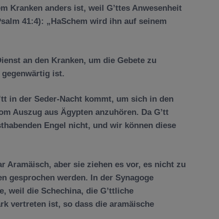
em Kranken anders ist, weil G’ttes Anwesenheit
 (Psalm 41:4): „HaSchem wird ihn auf seinem
Dienst an den Kranken, um die Gebete zu
k gegenw
ä
rtig ist.
G’tt in der Seder-Nacht kommt, um sich in den
 vom Auszug aus
Ä
gypten anzuh
ö
ren. Da G’tt
sthabenden Engel nicht, und wir k
ö
nnen diese
ar Aram
ä
isch, aber sie ziehen es vor, es nicht zu
gen gesprochen werden. In der Synagoge
e, weil die Schechina, die G
’
ttliche
k vertreten ist, so dass die aram
ä
ische