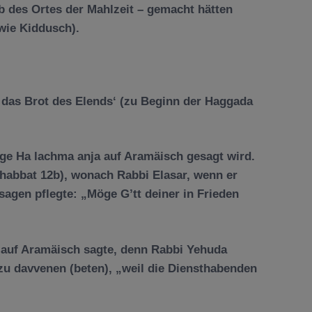
b des Ortes der Mahlzeit – gemacht h
ä
tten
wie Kiddusch).
t das Brot des Elends
‘
(zu Beginn der Haggada
ge Ha lachma anja auf Aram
ä
isch gesagt wird.
chabbat 12b), wonach Rabbi Elasar, wenn er
sagen pflegte: „M
ö
ge G’tt deiner in Frieden
 auf Aram
ä
isch sagte, denn Rabbi Yehuda
zu davvenen (beten), „weil die Diensthabenden